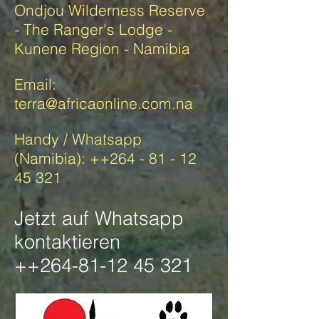
Ondjou Wilderness Reserve
- The Ranger's Lodge -
Kunene Region - Namibia
Email:
terra@africaonline.com.na
Handy / Whatsapp
(Namibia): ++264 -
81 - 12
45 321
Jetzt auf Whatsapp
kontaktieren
++264-81-12 45 321