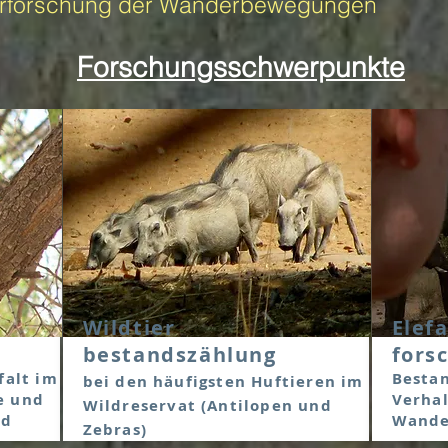
r Erforschung der Wanderbewegungen
Forschungsschwerpunkte
Wildtier
Elef
bestandszählung
fors
falt im
Bestan
bei den häufigsten Huftieren im
e und
Verhal
Wildreservat (Antilopen und
nd
Wande
Zebras)