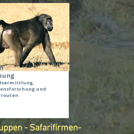
n
hung
dsermittlung,
tensforschung und
rrouten
uppen - Safarifirmen-