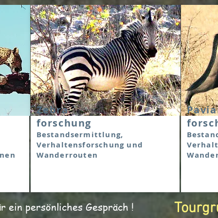
Zebra
Pavia
forschung
forsc
Bestandsermittlung,
Bestan
Verhaltensforschung und
Verhal
änen
Wanderrouten
Wande
Tourgr
ür ein persönliches Gespräch !