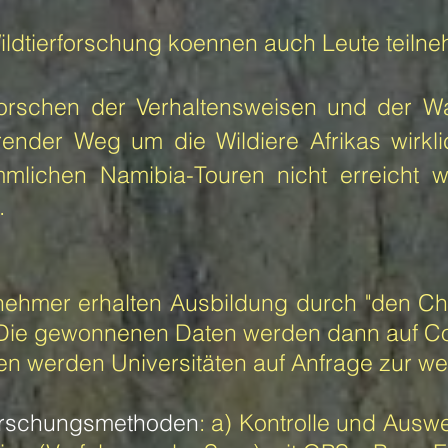
Wildtierforschung koennen auch Leute teil
orschen der Verhaltensweisen und der Wan
erender Weg um die Wildiere Afrikas wirk
mlichen Namibia-Touren nicht erreicht
.
lnehmer erhalten Ausbildung durch "den Che
Die gewonnenen Daten werden dann auf Comp
en werden Universitäten auf Anfrage zur wei
orschungsmethoden
: a) Kontrolle und Ausw