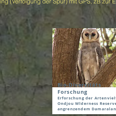
king (Verfolgung der Spur) mit GPS, zB zu
Bio-Diversitäts
Forschung
Erforschung der Artenviel
Ondjou Wlderness Reserv
angrenzendem Damarala