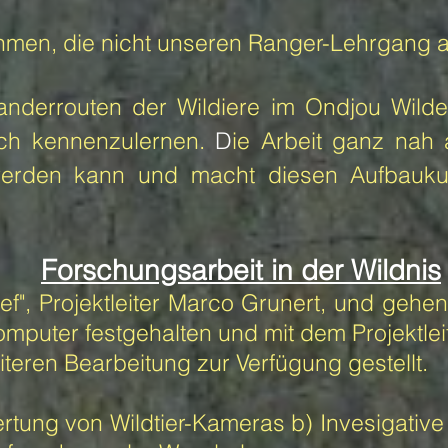
nehmen, die nicht unseren Ranger-Lehrgang
derrouten der Wildiere im Ondjou Wilder
lich kennenzulernen.
D
ie Arbeit ganz nah a
 werden kann und macht diesen Aufbauku
Forschungsarbeit in der Wildnis
f", Projektleiter Marco Grunert, und gehen
uter festgehalten und mit dem Projektleit
teren Bearbeitung zur Verfügung gestellt.
ertung von Wildtier-Kameras b) Invesigativ