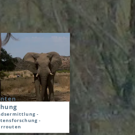
anten
chung
dsermittlung -
tensforschung -
rrouten