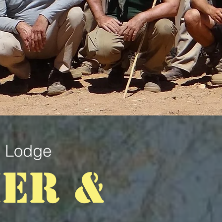
s Lodge
IER &