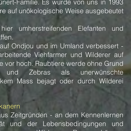
ünert-Familie. Es wurde von uns in 1993
tiere auf unökologische Weise ausgebeutet
ier umherstreifenden Elefanten und
ffen.
 auf Ondjou und im Umland verbessert -
rbeitende Viehfarmer und Wilderer auf
e vor hoch. Raubtiere werde ohne Grund
en und Zebras als unerwünschte
rkem Mass bejagt oder durch Wilderei
ikanern
 aus Zeitgründen - an dem Kennenlernen
tät und der Lebensbedingungen und