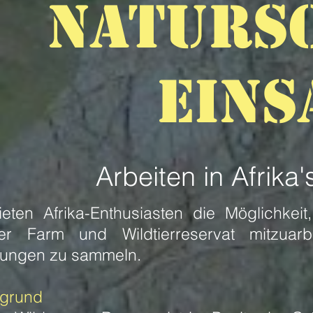
NATURS
EINS
Arbeiten in Afrika'
ieten Afrika-Enthusiasten die Möglichkei
er Farm und Wildtierreservat mitzuarb
rungen zu sammeln.
rgrund