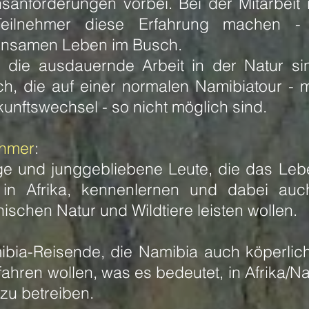
sanforderungen vorbei. Bei der Mitarbei
Teilnehmer diese Erfahrung machen -
nsamen Leben im Busch.
 die ausdauernde Arbeit in der Natur si
ch, die auf einer normalen Namibiatour - mi
unftswechsel - so nicht möglich sind.
ehmer
:
ge und junggebliebene Leute, die das Leben
in Afrika, kennenlernen und dabei auch
nischen Natur und Wildtiere leisten wollen.
ibia-Reisende, die Namibia auch köperlich
fahren wollen, was es bedeutet, in Afrika/
zu betreiben.