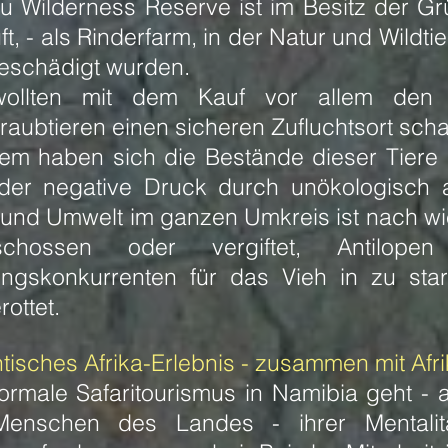
u Wilderness Reserve ist im Besitz der Gr
t, - als Rinderfarm, in der Natur und Wild
eschädigt wurden.
wollten mit dem Kauf vor allem den h
raubtieren einen sicheren Zufluchtsort scha
dem haben sich die Bestände dieser Tiere
der negative Druck durch unökologisch a
 und Umwelt im ganzen Umkreis ist nach wi
schossen oder vergiftet, Antilop
ngskonkurrenten für das Vieh in zu sta
ottet.
tisches Afrika-Erlebnis - zusammen mit Afr
ormale Safaritourismus in Namibia geht -
Menschen des Landes - ihrer Mentali