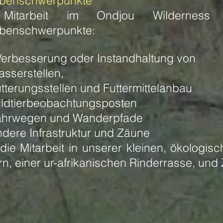
benschwerpunkte
Mitarbeit im Ondjou Wilderness 
benschwerpunkte:
Verbesserung oder Instandhaltung von
sserstellen,
tterungsstellen und Futtermittelanbau
ldtierbeobachtungsposten
ahrwegen und Wanderpfade
dere Infrastruktur und Zäune
die Mitarbeit in unserer kleinen, ökologis
n, einer ur-afrikanischen Rinderrasse, und 