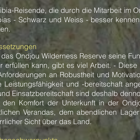
ibia-Reisende, die durch die Mitarbeit im
ias - Schwarz und Weiss - besser kennen
en.
ssetzungen
 das Ondjou Wilderness Reserve seine Funkt
 erfüllen kann, gibt es viel Arbeit. - Dies
t Anforderungen an Robustheit und Motivat
e Leistungsfähigkeit und -bereitschaft ang
 und Einsatzbereitschaft sind deshalb denno
 den Komfort der Unterkunft in der Ond
lichen Verandas, dem abendlichen Lage
rrlicher Sicht über das Land.