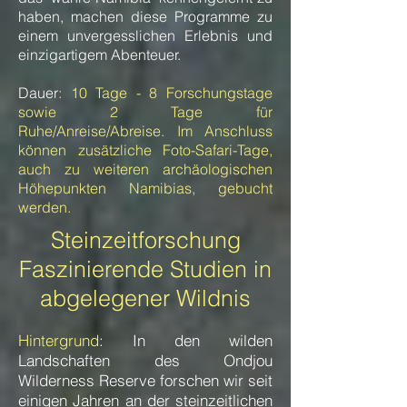
haben, machen diese Programme zu
einem unvergesslichen Erlebnis und
einzigartigem Abenteuer.
Dauer
:
10
Tage - 8
Forschungstage
sowie 2 Tage für
Ruhe/Anreise/Abreise. Im Anschluss
können zusätzliche Foto-Safari-Tage,
auch zu weiteren archäologischen
Höhepunkten Namibias, gebucht
werden.
Steinzeitforschung
Faszinierende Studien in
abgelegener Wildnis
Hintergrund
: In den wilden
Landschaften des Ondjou
Wilderness Reserve forschen wir seit
einigen Jahren an der steinzeitlichen